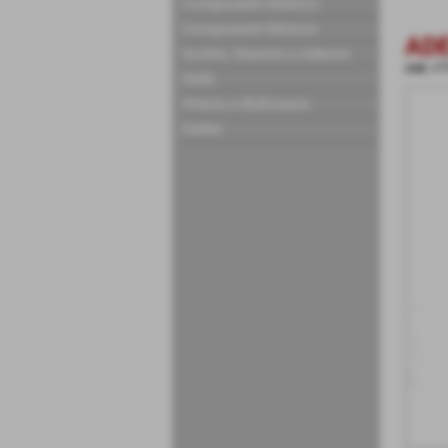
Componenti Elettrici
Componenti Motore
ADE
Scritte, Stemmi e Adesivi
cod.:
ET
Selle
Viteria e Bulloneria
Outlet