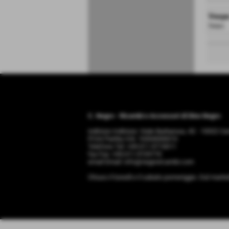
Vespa
Telaio:
C. Negro - Ricambi e Accessori di Dino Negro
indirizzo Indirizzo: Viale Barbaroux, 42 - 10022 
P.IVA Partita IVA: 10354330010
Telefono Tel: +39.011.9715011
fax Fax: +39.011.9729770
email Email: info@negroricambi.com
Chiuso il lunedì e il sabato pomeriggio. Dal marte