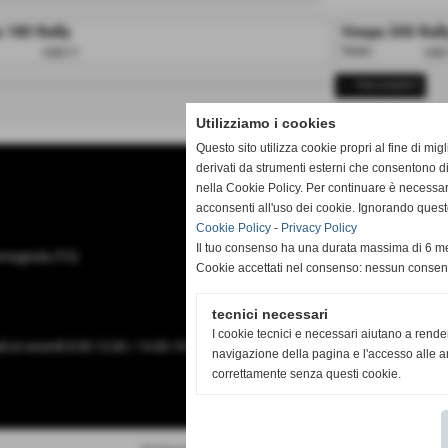
 180 Rally
Vespa 200 Rall
Telaio:
VSD1T
VSE
<< PRECEDENTE
Utilizziamo i cookies
Questo sito utilizza cookie propri al fine di mi
derivati da strumenti esterni che consentono di
nella Cookie Policy. Per continuare è necessa
acconsenti all'uso dei cookie. Ignorando quest
Cookie Policy
-
Privacy Policy
Il tuo consenso ha una durata massima di 6 me
Carmagnola (TO)
Cookie accettati nel consenso: nessun conse
tecnici necessari
I cookie tecnici e necessari aiutano a rende
dì al venerdì 8.30-12.00 / 14.30-19.00. Sabato 8.30-12.00.
navigazione della pagina e l'accesso alle ar
correttamente senza questi cookie.