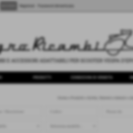
Registrati
Password dimenticata
O
PRODOTTI
CONDIZIONI DI VENDITA
N
Home
>
Prodotti
>
Scritte, Stemmi e Adesivi
>
A