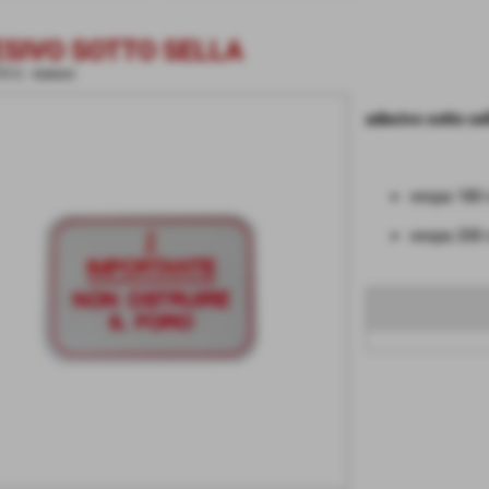
SIVO SOTTO SELLA
012
-
Adesivi
adesivo sotto sel
vespa 180 r
vespa 200 r