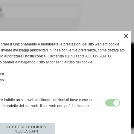
y
1T
close
gliorare il funzionamento e monitorare le prestazioni del sito web e/o cookie
 inviare messaggi pubblicitari in linea con le tue preferenze, come dettagliato
rio autorizzare i nostri cookie. Cliccando sul pulsante ACCONSENTO,
o banner e navigando il sito acconsenti all'uso dei cookie.
si.
nso
re fruibile un sito web abilitando funzioni di base come la
ee protette del sito web. Il sito web non può funzionare
ACCETTA I COOKIES
NECESSARI