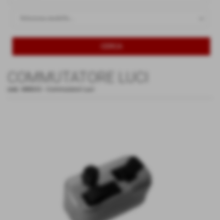
COMMUTATORE LUCI
cod.:
MM043
-
Commutatori Luci