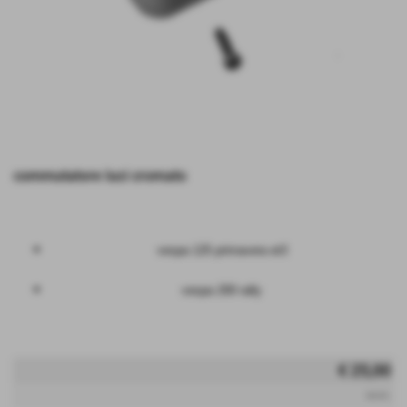
commutatore luci cromato
vespa 125 primavera et3
vespa 200 rally
€ 25,00
iva inc.