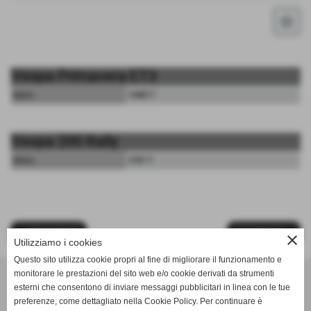
star_border
Vespa Primavera ET3
telaio:
VMB1T
Vespa 200 Rally
telaio:
VSE1T
<< PRECEDENTE
SUCCESSIVO >>
close
Utilizziamo i cookies
Questo sito utilizza cookie propri al fine di migliorare il funzionamento e
monitorare le prestazioni del sito web e/o cookie derivati da strumenti
esterni che consentono di inviare messaggi pubblicitari in linea con le tue
C. Negro - Ricambi e Accessori di Dino Negro
preferenze, come dettagliato nella Cookie Policy. Per continuare è