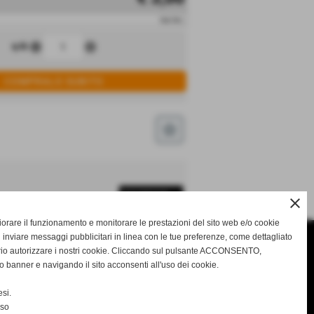
iva inc.
remove_circle
add_circle
q.tà
star_border
SUCCESSIVO >>
close
gliorare il funzionamento e monitorare le prestazioni del sito web e/o cookie
 inviare messaggi pubblicitari in linea con le tue preferenze, come dettagliato
rio autorizzare i nostri cookie. Cliccando sul pulsante ACCONSENTO,
o banner e navigando il sito acconsenti all'uso dei cookie.
si.
nso