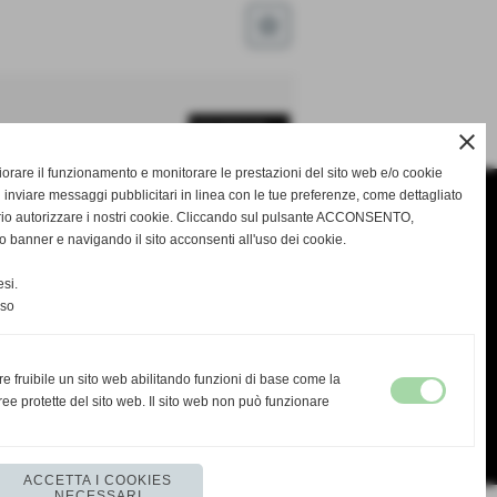
star_border
SUCCESSIVO >>
close
gliorare il funzionamento e monitorare le prestazioni del sito web e/o cookie
 inviare messaggi pubblicitari in linea con le tue preferenze, come dettagliato
rio autorizzare i nostri cookie. Cliccando sul pulsante ACCONSENTO,
o banner e navigando il sito acconsenti all'uso dei cookie.
si.
nso
re fruibile un sito web abilitando funzioni di base come la
ee protette del sito web. Il sito web non può funzionare
ACCETTA I COOKIES
NECESSARI