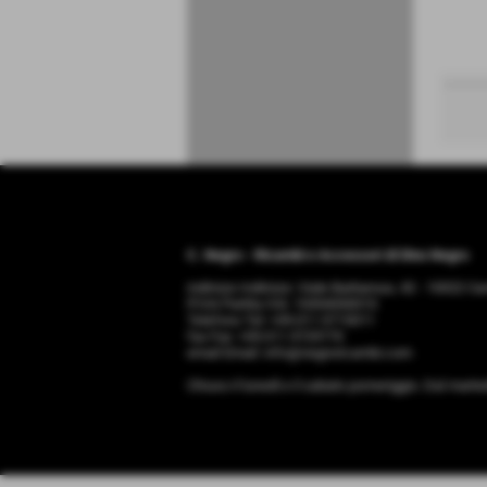
C. Negro - Ricambi e Accessori di Dino Negro
indirizzo Indirizzo: Viale Barbaroux, 42 - 10022 
P.IVA Partita IVA: 10354330010
Telefono Tel: +39.011.9715011
fax Fax: +39.011.9729770
email Email: info@negroricambi.com
Chiuso il lunedì e il sabato pomeriggio. Dal marte