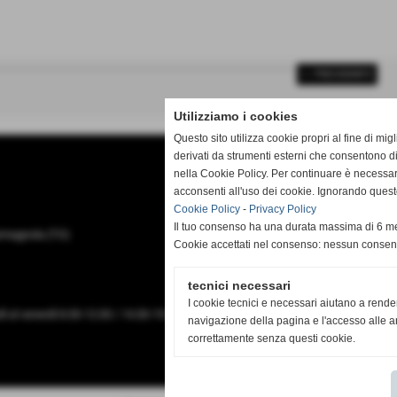
<< PRECEDENTE
Utilizziamo i cookies
Questo sito utilizza cookie propri al fine di mi
derivati da strumenti esterni che consentono di
nella Cookie Policy. Per continuare è necessa
acconsenti all'uso dei cookie. Ignorando quest
Cookie Policy
-
Privacy Policy
Il tuo consenso ha una durata massima di 6 me
Carmagnola (TO)
Cookie accettati nel consenso: nessun conse
tecnici necessari
I cookie tecnici e necessari aiutano a rende
dì al venerdì 8.30-12.00 / 14.30-19.00. Sabato 8.30-12.00.
navigazione della pagina e l'accesso alle ar
correttamente senza questi cookie.