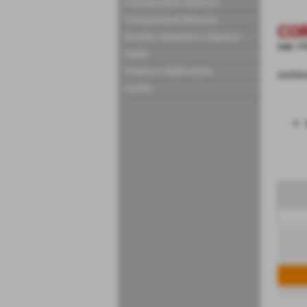
Componenti Elettrici
Componenti Motore
COR
Scritte, Stemmi e Adesivi
cod.:
FN
Selle
Viteria e Bulloneria
cornic
Outlet