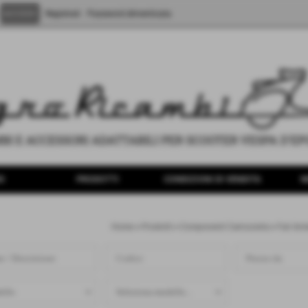
Registrati
Password dimenticata
O
PRODOTTI
CONDIZIONI DI VENDITA
N
Home
>
Prodotti
>
Componenti Carrozzeria
>
Fari Ante