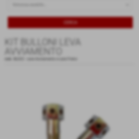
KIT BULLONI LEVA
AVVIAMENTO
cod.:
BL022
-
Leve Avviamento e Leve Freno