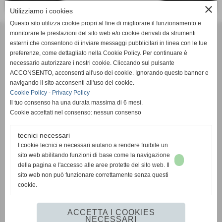
<< PRECEDENTE
SUCCESSIVO >>
close
Utilizziamo i cookies
Questo sito utilizza cookie propri al fine di migliorare il funzionamento e
monitorare le prestazioni del sito web e/o cookie derivati da strumenti
esterni che consentono di inviare messaggi pubblicitari in linea con le tue
C. Negro - Ricambi e Accessori di Dino Negro
preferenze, come dettagliato nella Cookie Policy. Per continuare è
necessario autorizzare i nostri cookie. Cliccando sul pulsante
indirizzo Indirizzo: Viale Barbaroux, 42 - 10022 Carmagnola
ACCONSENTO, acconsenti all'uso dei cookie. Ignorando questo banner e
(TO)
navigando il sito acconsenti all'uso dei cookie.
Cookie Policy
-
Privacy Policy
P.IVA Partita IVA: 10354330010
Il tuo consenso ha una durata massima di 6 mesi.
Telefono Tel: +39.011.9715011
Cookie accettati nel consenso: nessun consenso
fax Fax: +39.011.9729770
email Email: info@negroricambi.com
tecnici necessari
I cookie tecnici e necessari aiutano a rendere fruibile un
Chiuso il lunedì e il sabato pomeriggio. Dal martedì al venerdì
sito web abilitando funzioni di base come la navigazione
8.30-12.00 / 14.30-19.00. Sabato 8.30-12.00.
della pagina e l'accesso alle aree protette del sito web. Il
sito web non può funzionare correttamente senza questi
cookie.
ACCETTA I COOKIES
NECESSARI