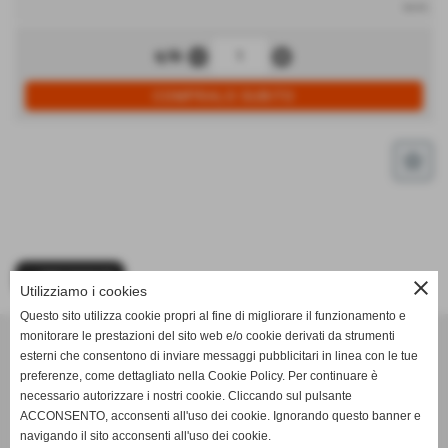
iva inc.
remove_circle
add_circle
q.tà
star_border
<< PRECEDENTE
close
Utilizziamo i cookies
Questo sito utilizza cookie propri al fine di migliorare il funzionamento e
monitorare le prestazioni del sito web e/o cookie derivati da strumenti
esterni che consentono di inviare messaggi pubblicitari in linea con le tue
C. Negro - Ricambi e Accessori di Dino Negro
preferenze, come dettagliato nella Cookie Policy. Per continuare è
necessario autorizzare i nostri cookie. Cliccando sul pulsante
indirizzo Indirizzo: Viale Barbaroux, 42 - 10022 Carmagnola
ACCONSENTO, acconsenti all'uso dei cookie. Ignorando questo banner e
(TO)
navigando il sito acconsenti all'uso dei cookie.