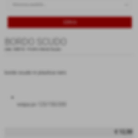
BORDO SCUDO
cod.:
KB018
-
Profili e Bordi Scudo
bordo scudo in plastica nero
vespa px 125/150/200
€ 12,50