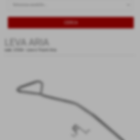
LEVA ARIA
cod.:
LT006
-
Leve e Tiranti Aria