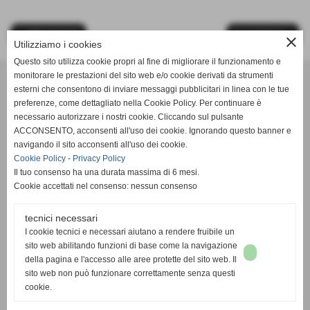
<< PRECEDENTE
SUCCESSIVO >>
close
Utilizziamo i cookies
Questo sito utilizza cookie propri al fine di migliorare il funzionamento e
monitorare le prestazioni del sito web e/o cookie derivati da strumenti
esterni che consentono di inviare messaggi pubblicitari in linea con le tue
C. Negro - Ricambi e Accessori di Dino Negro
preferenze, come dettagliato nella Cookie Policy. Per continuare è
necessario autorizzare i nostri cookie. Cliccando sul pulsante
indirizzo Indirizzo: Viale Barbaroux, 42 - 10022 Carmagnola
ACCONSENTO, acconsenti all'uso dei cookie. Ignorando questo banner e
(TO)
navigando il sito acconsenti all'uso dei cookie.
Cookie Policy
-
Privacy Policy
P.IVA Partita IVA: 10354330010
Il tuo consenso ha una durata massima di 6 mesi.
Telefono Tel: +39.011.9715011
Cookie accettati nel consenso: nessun consenso
fax Fax: +39.011.9729770
email Email: info@negroricambi.com
tecnici necessari
I cookie tecnici e necessari aiutano a rendere fruibile un
Chiuso il lunedì e il sabato pomeriggio. Dal martedì al venerdì
sito web abilitando funzioni di base come la navigazione
8.30-12.00 / 14.30-19.00. Sabato 8.30-12.00.
della pagina e l'accesso alle aree protette del sito web. Il
sito web non può funzionare correttamente senza questi
cookie.