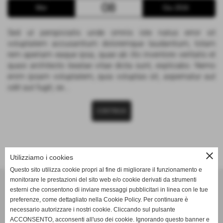
08
Mer
Giu 2016
Sed ut perspiciatis unde omnis iste natus error sit
voluptatem accusantium doloremque laudantium, totam
rem aperiam eaque ipsa, quae ab illo inventore veritatis et
quasi architecto beatae vitae dicta sunt, explicabo. Nemo
enim ipsam voluptatem, quia voluptas sit, aspernatur aut
odit aut fugit, se...
CONTINUA
close
Utilizziamo i cookies
Questo sito utilizza cookie propri al fine di migliorare il funzionamento e
monitorare le prestazioni del sito web e/o cookie derivati da strumenti
esterni che consentono di inviare messaggi pubblicitari in linea con le tue
C. Negro - Ricambi e Accessori di Dino Negro
preferenze, come dettagliato nella Cookie Policy. Per continuare è
necessario autorizzare i nostri cookie. Cliccando sul pulsante
indirizzo Indirizzo: Viale Barbaroux, 42 - 10022 Carmagnola
ACCONSENTO, acconsenti all'uso dei cookie. Ignorando questo banner e